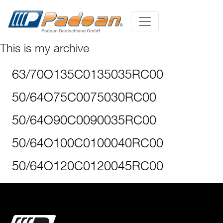
This is my archive
63/70O135C0135035RC00
50/64O75C0075030RC00
50/64O90C0090035RC00
50/64O100C0100040RC00
50/64O120C0120045RC00