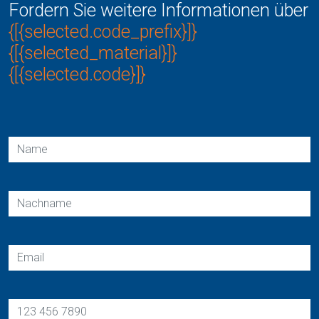
Fordern Sie weitere Informationen über
{[{selected.code_prefix}]}
{[{selected_material}]}
{[{selected.code}]}