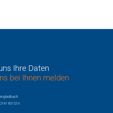
uns Ihre Daten
ns bei Ihnen melden
engladbach
) 2161 82122-0