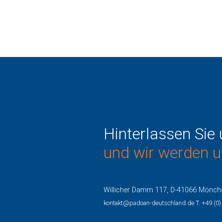
Hinterlassen Sie 
und wir werden u
Willicher Damm 117, D-41066 Mönch
kontakt@padoan-deutschland.de
T. +49 (0