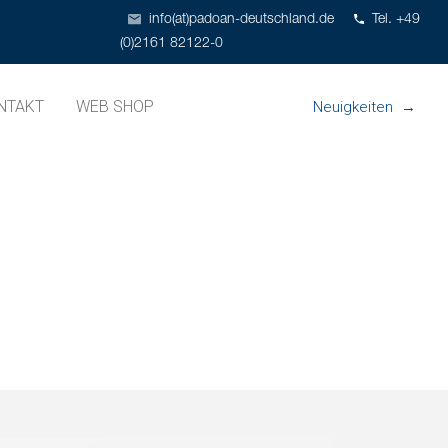
info(at)padoan-deutschland.de
Tel. +49
(0)2161 82122-0
NTAKT
WEB SHOP
Neuigkeiten