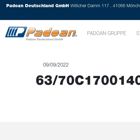
Padoan Deutschland GmbH
Willicher Damm 117 . 41066 Mönc
PADOAN GRUPPE
S
09/09/2022
63/70C170014