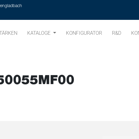
hengladbach
TÄRKEN
KATALOGE
KONFIGURATOR
R&D
KO
50055MF00