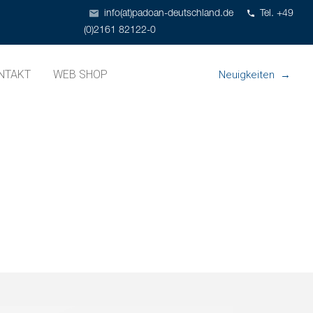
info(at)padoan-deutschland.de
Tel. +49
(0)2161 82122-0
NTAKT
WEB SHOP
Neuigkeiten