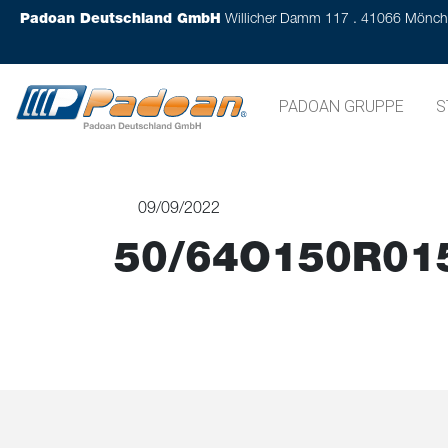
Padoan Deutschland GmbH
Willicher Damm 117 . 41066 Mönc
PADOAN GRUPPE
S
09/09/2022
50/64O150R01