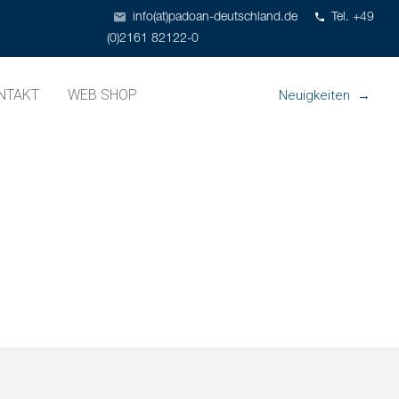
info(at)padoan-deutschland.de
Tel. +49
(0)2161 82122-0
NTAKT
WEB SHOP
Neuigkeiten