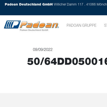
Padoan Deutschland GmbH
Willicher Damm 117 . 41066 Mönc
PADOAN GRUPPE
S
09/09/2022
50/64DD05001