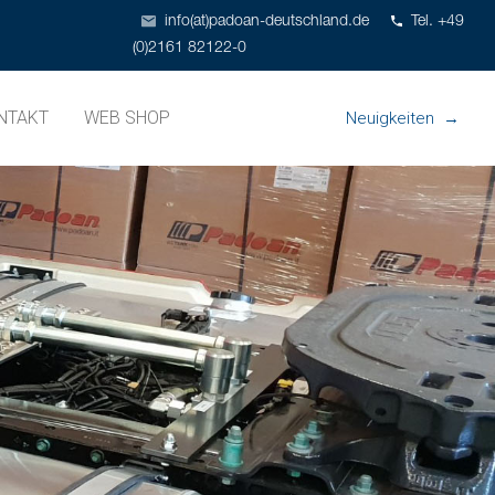
info(at)padoan-deutschland.de
Tel. +49
(0)2161 82122-0
NTAKT
WEB SHOP
Neuigkeiten