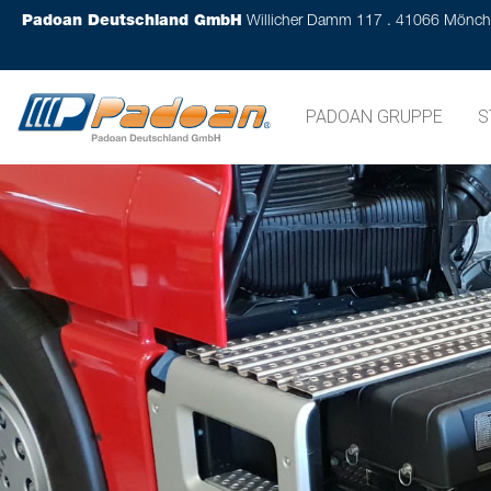
Padoan Deutschland GmbH
Willicher Damm 117 . 41066 Mönc
PADOAN GRUPPE
S