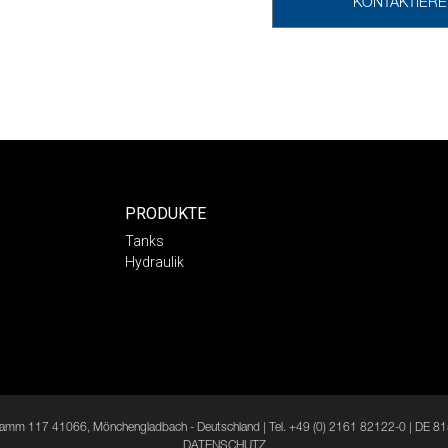
KONTAKTIERE
PRODUKTE
Tanks
Hydraulik
 Damm 117 41066, Mönchengladbach - Deutschland | Tel. +49 (0) 2161 82122-0 | DE 8
DATENSCHUTZ