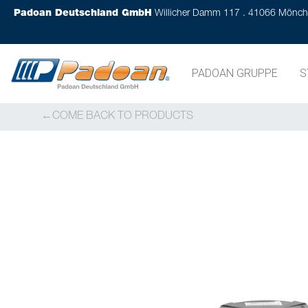
Padoan Deutschland GmbH
Willicher Damm 117 . 41066 Mönc
PADOAN GRUPPE
S
COME BACK TO PRODUCTS