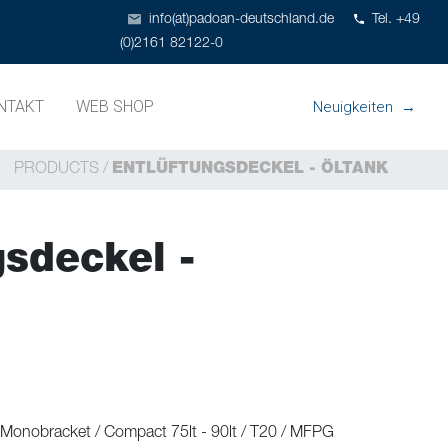
info(at)padoan-deutschland.de
Tel. +49
(0)2161 82122-0
NTAKT
WEB SHOP
Neuigkeiten
PRODUCTS
/
ENTLÜFTUNGSDECKEL - ÖLTANK
gsdeckel -
 Monobracket / Compact 75lt - 90lt / T20 / MFPG