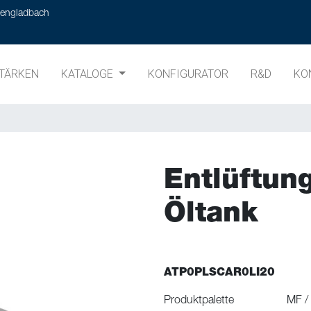
hengladbach
TÄRKEN
KATALOGE
KONFIGURATOR
R&D
KO
Entlüftun
Öltank
ATP0PLSCAR0LI20
Produktpalette
MF /