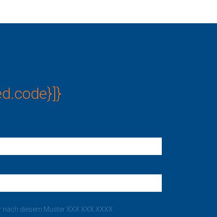
ed.code}]}
er nach diesem Muster XXX XXX XXXX