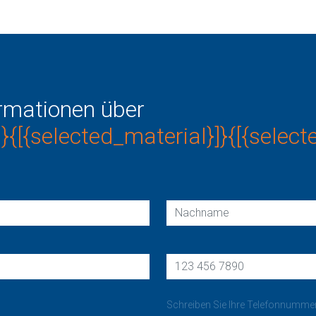
ormationen über
]}{[{selected_material}]}{[{select
Schreiben Sie Ihre Telefonnumm