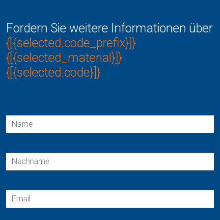
Fordern Sie weitere Informationen über
{[{selected.code_prefix}]}
{[{selected_material}]}
{[{selected.code}]}