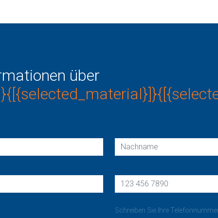
ormationen über
]}{[{selected_material}]}{[{select
Schreiben Sie Ihre Telefonnumm