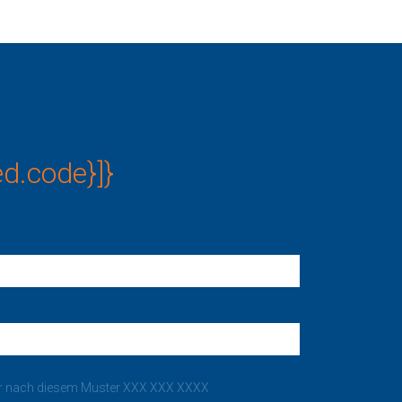
ed.code}]}
er nach diesem Muster XXX XXX XXXX