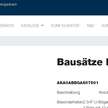
hengladbach
TÄRKEN
KATALOGE
KONFIGURATOR
R&D
KO
Bausätze 
AKA0ABBGAS07501
Beschreibung
Ansch
Besonderheiten
2 3/4” U-Bögen