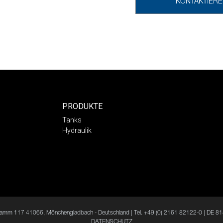
KONTAKTIERE
PRODUKTE
Tanks
Hydraulik
 Damm 117 41066, Mönchengladbach - Deutschland | Tel. +49 (0) 2161 82122-0 | DE 8
DATENSCHUTZ