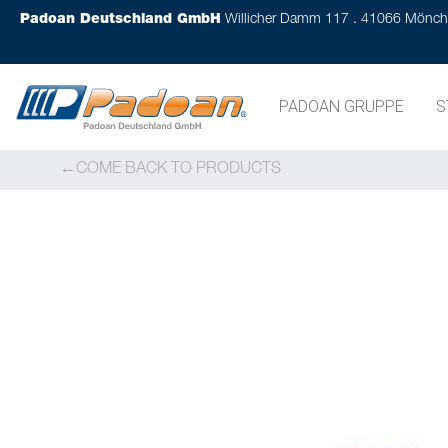
Padoan Deutschland GmbH
Willicher Damm 117 . 41066 Mönc
PADOAN GRUPPE
S
COME BACK TO PRODUCTS