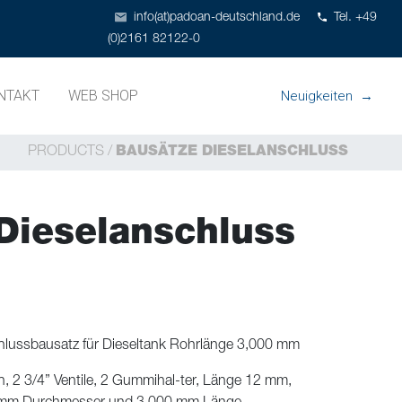
info(at)padoan-deutschland.de
Tel. +49
(0)2161 82122-0
NTAKT
WEB SHOP
Neuigkeiten
PRODUCTS
/
BAUSÄTZE DIESELANSCHLUSS
Dieselanschluss
lussbausatz für Dieseltank Rohrlänge 3,000 mm
, 2 3/4” Ventile, 2 Gummihal-ter, Länge 12 mm,